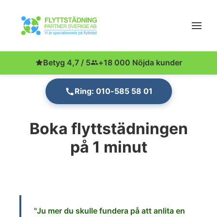
Betyg 4,7 / 5
+18 000 Nöjda kunder
Ring: 010-585 58 01
Boka flyttstädningen
på 1 minut
"Ju
mer du skulle fund
era på att anlita en