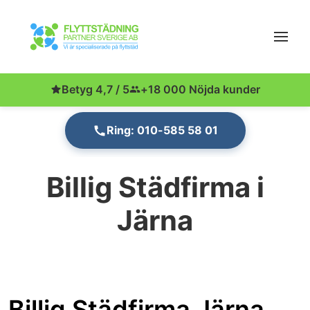
Betyg 4,7 / 5
+18 000 Nöjda kunder
Ring: 010-585 58 01
Billig Städfirma i
Järna
Billig Städfirma Järna