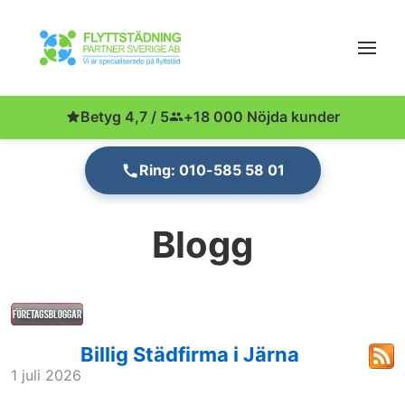
Betyg 4,7 / 5
+18 000 Nöjda kunder
Ring: 010-585 58 01
Blogg
Billig Städfirma i Järna
1 juli 2026